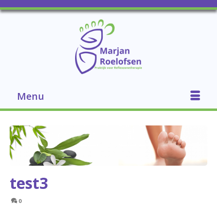
Menu
test3
0