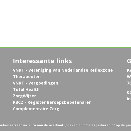
Interessante links
G
VNRT - Vereniging van Nederlandse Reflexzone
K
Therapeuten
W
VNRT - Vergoedingen
7
Total Health
06
ZorgWijzer
i
RBCZ - Register Beroepsbeoefenaren
Complementaire Zorg
ilhelminastraat uw auto aan de overkant (oneven nummers) parkeren of op de pa