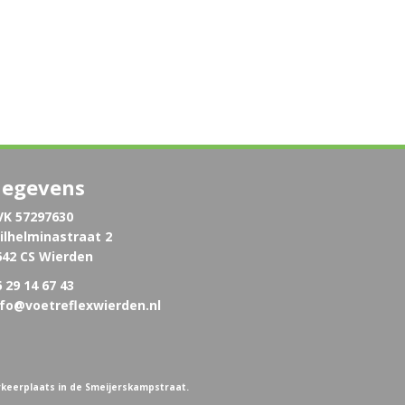
egevens
VK 57297630
ilhelminastraat 2
642 CS Wierden
 29 14 67 43
nfo@voetreflexwierden.nl
rkeerplaats in de Smeijerskampstraat.