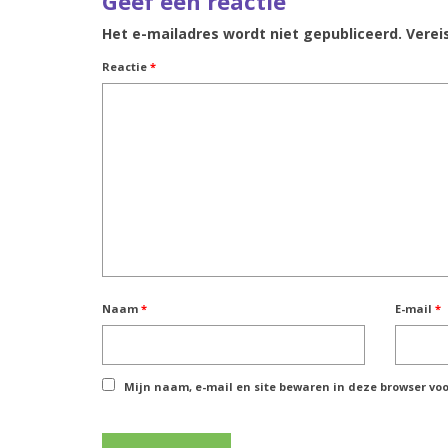
Geef een reactie
Het e-mailadres wordt niet gepubliceerd.
Verei
Reactie
*
Naam
*
E-mail
*
Mijn naam, e-mail en site bewaren in deze browser voo