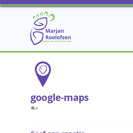
google-maps
0