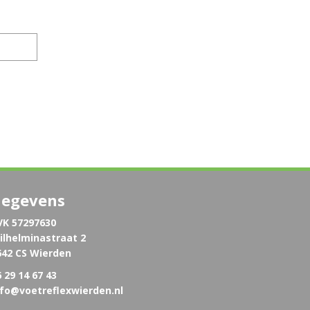
egevens
VK 57297630
ilhelminastraat 2
642 CS Wierden
 29 14 67 43
nfo@voetreflexwierden.nl