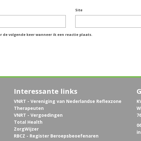
Site
r de volgende keer wanneer ik een reactie plaats.
Interessante links
G
VNRT - Vereniging van Nederlandse Reflexzone
K
Therapeuten
W
VNRT - Vergoedingen
7
Total Health
06
ZorgWijzer
i
RBCZ - Register Beroepsbeoefenaren