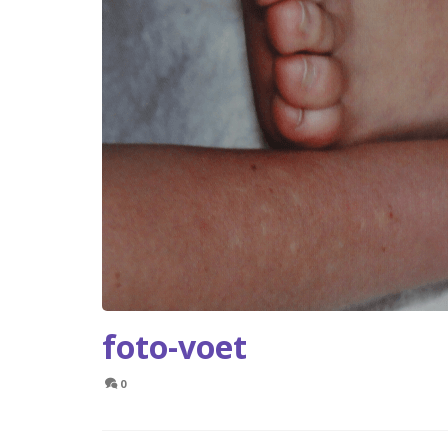
foto-voet
0